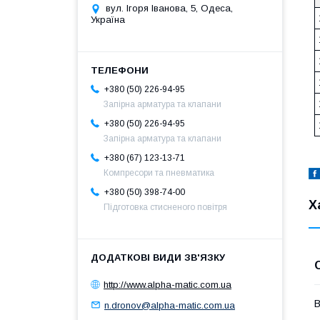
вул. Ігоря Іванова, 5, Одеса,
Україна
+380 (50) 226-94-95
Запірна арматура та клапани
+380 (50) 226-94-95
Запірна арматура та клапани
+380 (67) 123-13-71
Компресори та пневматика
+380 (50) 398-74-00
Х
Підготовка стисненого повітря
http://www.alpha-matic.com.ua
В
n.dronov@alpha-matic.com.ua