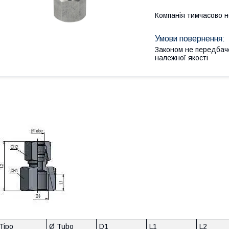
Компанія тимчасово 
Законом не передбач
належної якості
Tipo
Ø Tubo
D1
L1
L2