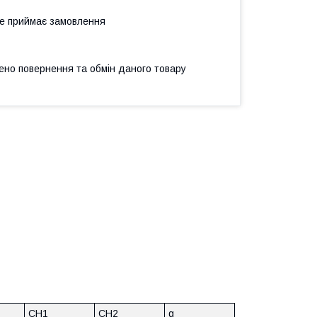
не приймає замовлення
ено повернення та обмін даного товару
CH1
CH2
g