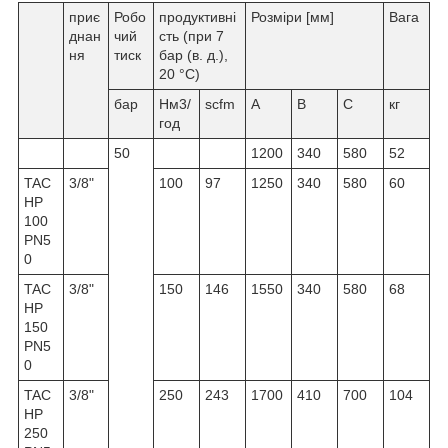
приє
Робо
продуктивні
Розміри [мм]
Вага
днан
чий
сть (при 7
ня
тиск
бар (в. д.),
20 °C)
бар
Нм3/
scfm
A
B
C
кг
год
50
1200
340
580
52
TAC
3/8"
100
97
1250
340
580
60
HP
100
PN5
0
TAC
3/8"
150
146
1550
340
580
68
HP
150
PN5
0
TAC
3/8"
250
243
1700
410
700
104
HP
250