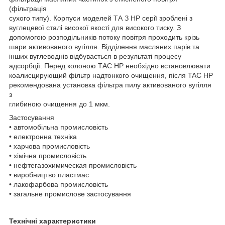
(фільтрація
сухого типу). Корпуси моделей ТА З HP серії зроблені з
вуглецевої сталі високої якості для високого тиску. З
допомогою розподільників потоку повітря проходить крізь
шари активованого вугілля. Відділення масляних парів та
інших вуглеводнів відбувається в результаті процесу
адсорбції. Перед колоною ТАС HP необхідно встановлювати
коалисцирующий фільтр надтонкого очищення, після TAC HP
рекомендована установка фільтра пилу активованого вугілля
з
глибиною очищення до 1 мкм.
Застосування
• автомобільна промисловість
• електронна техніка
• харчова промисловість
• хімічна промисловість
• нефтегазохимическая промисловість
• виробництво пластмас
• лакофарбова промисловість
• загальне промислове застосування
Технічні характеристики