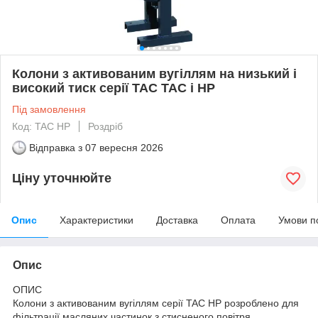
Колони з активованим вугіллям на низький і
високий тиск серії TAC TAC і HP
Під замовлення
Код: TAC HP
Роздріб
Відправка з
07 вересня 2026
Ціну уточнюйте
Опис
Характеристики
Доставка
Оплата
Умови п
Опис
ОПИС
Колони з активованим вугіллям серії TAC HP розроблено для
фільтрації масляних частинок з стисненого повітря