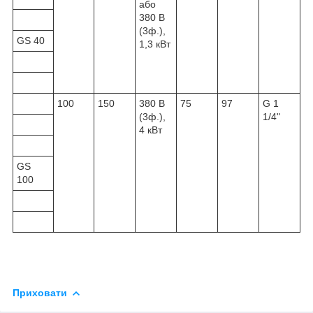
або
380 В
(3ф.),
GS 40
1,3 кВт
100
150
380 В
75
97
G 1
(3ф.),
1/4"
4 кВт
GS
100
Приховати