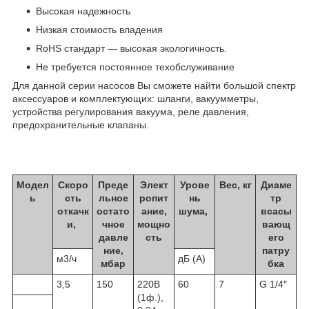
Высокая надежность
Низкая стоимость владения
RoHS стандарт — высокая экологичность.
Не требуется постоянное техобслуживание
Для данной серии насосов Вы сможете найти большой спектр
аксессуаров и комплектующих: шланги, вакуумметры,
устройства регулирования вакуума, реле давления,
предохранительные клапаны.
Модел
Cкоро
Преде
Элект
Урове
Вес, кг
Диаме
ь
сть
льное
ропит
нь
тр
откачк
остато
ание,
шума,
всасы
и,
чное
мощно
вающ
давле
сть
его
ние,
патру
м3/ч
дБ (А)
мбар
бка
3,5
150
220В
60
7
G 1/4″
(1ф.),