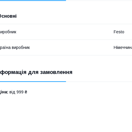
Основні
иробник
Festo
раїна виробник
Німеччин
нформація для замовлення
іна:
від 999 ₴