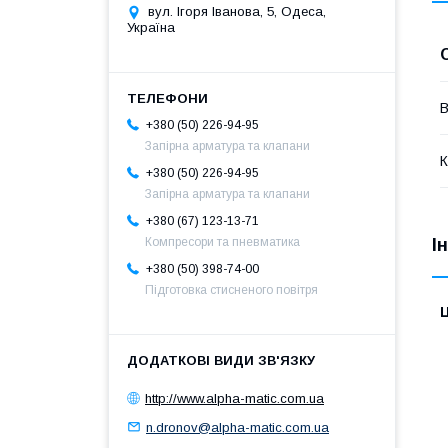
вул. Ігоря Іванова, 5, Одеса,
Україна
В
+380 (50) 226-94-95
Запірна арматура та клапани
К
+380 (50) 226-94-95
Запірна арматура та клапани
+380 (67) 123-13-71
І
Компресори та пневматика
+380 (50) 398-74-00
Підготовка стисненого повітря
Ц
http://www.alpha-matic.com.ua
n.dronov@alpha-matic.com.ua