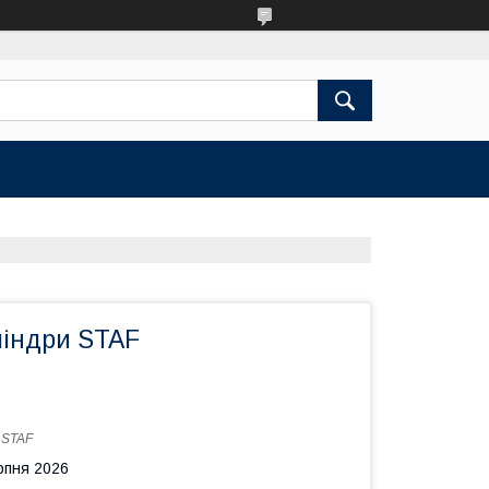
ліндри STAF
:
STAF
рпня 2026