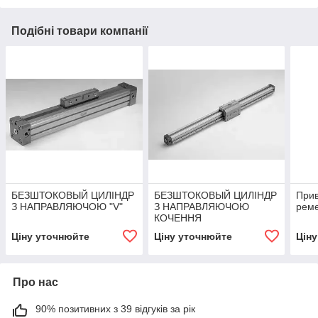
Подібні товари компанії
БЕЗШТОКОВЫЙ ЦИЛІНДР
БЕЗШТОКОВЫЙ ЦИЛІНДР
Прив
З НАПРАВЛЯЮЧОЮ "V"
З НАПРАВЛЯЮЧОЮ
рем
КОЧЕННЯ
Ціну уточнюйте
Ціну уточнюйте
Цін
Про нас
90% позитивних з 39 відгуків за рік