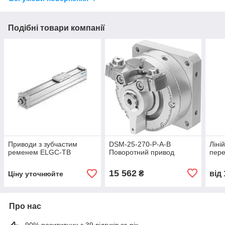
Подібні товари компанії
Приводи з зубчастим
DSM-25-270-P-A-B
Ліні
ременем ELGC-TB
Поворотний привод
пер
15 562
₴
від
Ціну уточнюйте
Про нас
90% позитивних з 39 відгуків за рік