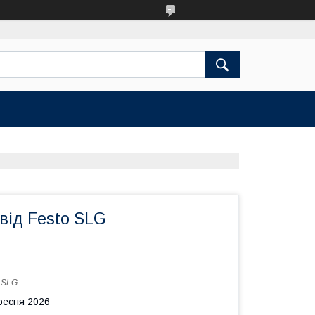
від Festo SLG
:
SLG
ересня 2026