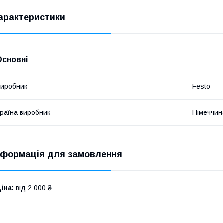
арактеристики
Основні
иробник
Festo
раїна виробник
Німеччин
нформація для замовлення
іна:
від 2 000 ₴