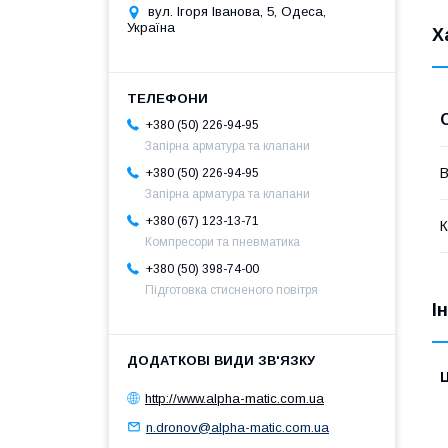
вул. Ігоря Іванова, 5, Одеса,
Україна
Х
+380 (50) 226-94-95
Запірна арматура та клапани
В
+380 (50) 226-94-95
Запірна арматура та клапани
+380 (67) 123-13-71
К
Компресори та пневматика
+380 (50) 398-74-00
Підготовка стисненого повітря
І
Ц
http://www.alpha-matic.com.ua
n.dronov@alpha-matic.com.ua