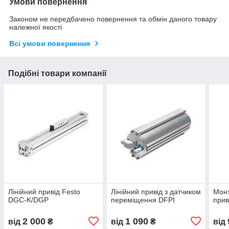
Умови повернення
Законом не передбачено повернення та обмін даного товару
належної якості
Всі умови повернення
Подібні товари компанії
Лінійний привід Festo
Лінійний привід з датчиком
Монт
DGС-K/DGP
переміщення DFPI
при
2 000
1 090
від
₴
від
₴
від