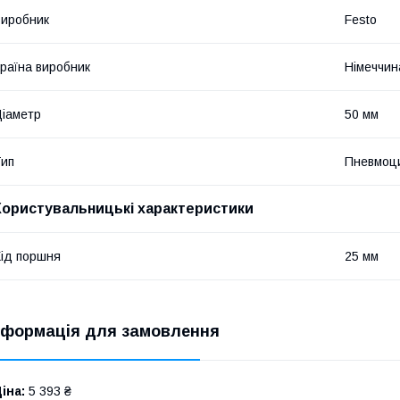
иробник
Festo
раїна виробник
Німеччин
іаметр
50 мм
ип
Пневмоц
Користувальницькі характеристики
ід поршня
25 мм
нформація для замовлення
іна:
5 393 ₴