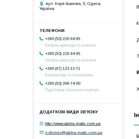
вул. Ігоря Іванова, 5, Одеса,
В
Україна
К
+380 (50) 226-94-95
Д
Запірна арматура та клапани
+380 (50) 226-94-95
Т
Запірна арматура та клапани
+380 (67) 123-13-71
Компресори та пневматика
+380 (50) 398-74-00
Х
Підготовка стисненого повітря
І
http://www.alpha-matic.com.ua
n.dronov@alpha-matic.com.ua
Ц