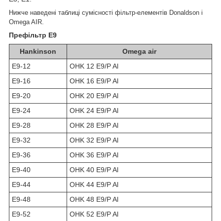
Нижче наведені таблиці сумісності фільтр-елементів Donaldson і
Omega AIR.
Префільтр E9
Hankinson
Omega air
E9-12
OHK 12 E9/P Al
E9-16
OHK 16 E9/P Al
E9-20
OHK 20 E9/P Al
E9-24
OHK 24 E9/P Al
E9-28
OHK 28 E9/P Al
E9-32
OHK 32 E9/P Al
E9-36
OHK 36 E9/P Al
E9-40
OHK 40 E9/P Al
E9-44
OHK 44 E9/P Al
E9-48
OHK 48 E9/P Al
E9-52
OHK 52 E9/P Al