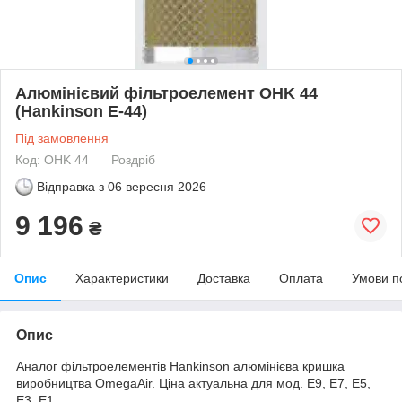
Алюмінієвий фільтроелемент OHK 44
(Hankinson E-44)
Під замовлення
Код: OHK 44
Роздріб
Відправка з
06 вересня 2026
9 196
₴
Опис
Характеристики
Доставка
Оплата
Умови п
Опис
Аналог фільтроелементів Hankinson алюмінієва кришка
виробництва OmegaAir. Ціна актуальна для мод. E9, E7, E5,
E3, E1.