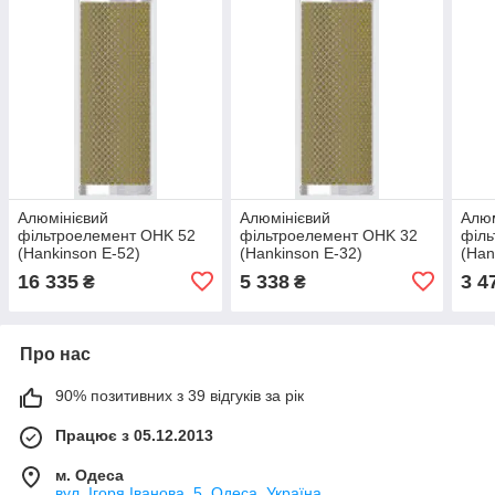
Алюмінієвий
Алюмінієвий
Алюм
фільтроелемент OHK 52
фільтроелемент OHK 32
філь
(Hankinson E-52)
(Hankinson E-32)
(Han
16 335
5 338
3 4
₴
₴
Про нас
90% позитивних з 39 відгуків за рік
Працює з 05.12.2013
м. Одеса
вул. Ігоря Іванова, 5, Одеса, Україна