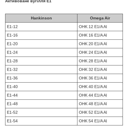
Активоване вугілля Е1
Hankinson
Omega Air
E1-12
OHK 12 E1/A Al
E1-16
OHK 16 E1/A Al
E1-20
OHK 20 E1/A Al
E1-24
OHK 24 E1/A Al
E1-28
OHK 28 E1/A Al
E1-32
OHK 32 E1/A Al
E1-36
OHK 36 E1/A Al
E1-40
OHK 40 E1/A Al
E1-44
OHK 44 E1/A Al
E1-48
OHK 48 E1/A Al
E1-52
OHK 52 E1/A Al
E1-54
OHK 54 E1/A Al