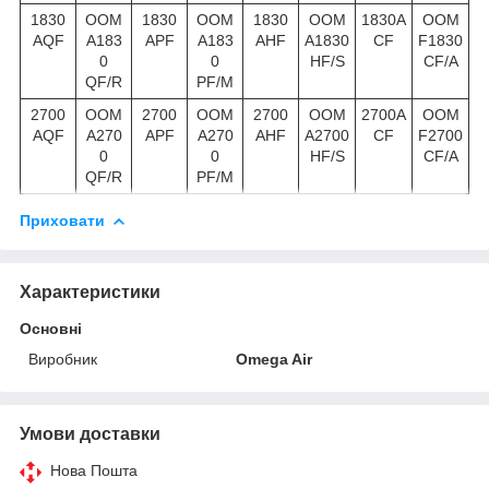
1830
OOM
1830
OOM
1830
OOM
1830A
OOM
AQF
A183
APF
A183
AHF
A1830
CF
F1830
0
0
HF/S
CF/A
QF/R
PF/M
2700
OOM
2700
OOM
2700
OOM
2700A
OOM
AQF
A270
APF
A270
AHF
A2700
CF
F2700
0
0
HF/S
CF/A
QF/R
PF/M
Приховати
Характеристики
Основні
Виробник
Omega Air
Умови доставки
Нова Пошта