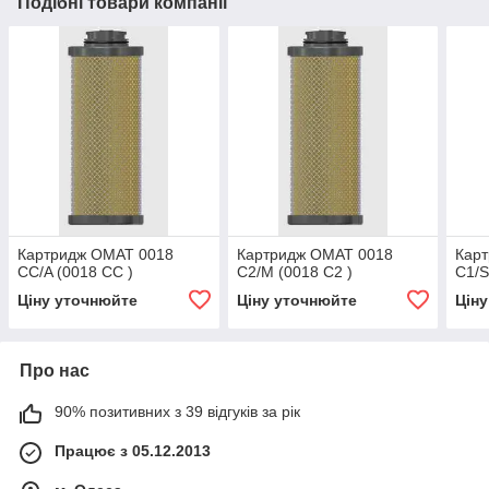
Подібні товари компанії
Картридж OMAT 0018
Картридж OMAT 0018
Кар
CC/A (0018 CC )
C2/M (0018 C2 )
C1/S
Ціну уточнюйте
Ціну уточнюйте
Цін
Про нас
90% позитивних з 39 відгуків за рік
Працює з 05.12.2013