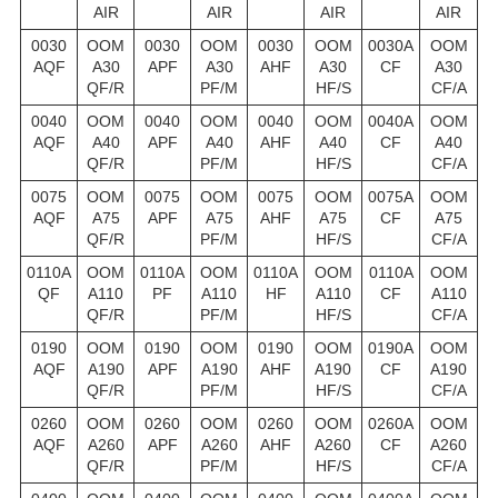
AIR
AIR
AIR
AIR
0030
OOM
0030
OOM
0030
OOM
0030A
OOM
AQF
A30
APF
A30
AHF
A30
CF
A30
QF/R
PF/M
HF/S
CF/A
0040
OOM
0040
OOM
0040
OOM
0040A
OOM
AQF
A40
APF
A40
AHF
A40
CF
A40
QF/R
PF/M
HF/S
CF/A
0075
OOM
0075
OOM
0075
OOM
0075A
OOM
AQF
A75
APF
A75
AHF
A75
CF
A75
QF/R
PF/M
HF/S
CF/A
0110A
OOM
0110A
OOM
0110A
OOM
0110A
OOM
QF
A110
PF
A110
HF
A110
CF
A110
QF/R
PF/M
HF/S
CF/A
0190
OOM
0190
OOM
0190
OOM
0190A
OOM
AQF
A190
APF
A190
AHF
A190
CF
A190
QF/R
PF/M
HF/S
CF/A
0260
OOM
0260
OOM
0260
OOM
0260A
OOM
AQF
A260
APF
A260
AHF
A260
CF
A260
QF/R
PF/M
HF/S
CF/A