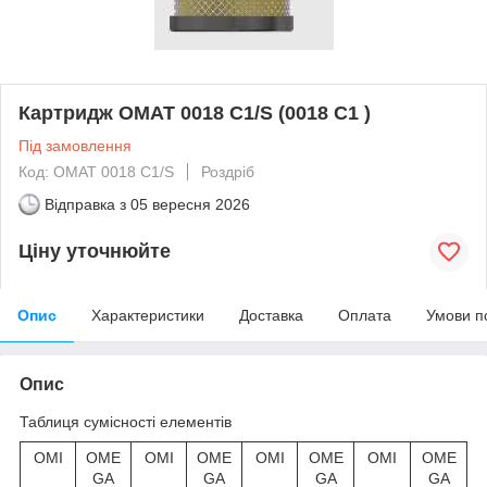
Картридж OMAT 0018 C1/S (0018 C1 )
Під замовлення
Код: OMAT 0018 C1/S
Роздріб
Відправка з
05 вересня 2026
Ціну уточнюйте
Опис
Характеристики
Доставка
Оплата
Умови п
Опис
Таблиця сумісності елементів
OMI
OME
OMI
OME
OMI
OME
OMI
OME
GA
GA
GA
GA