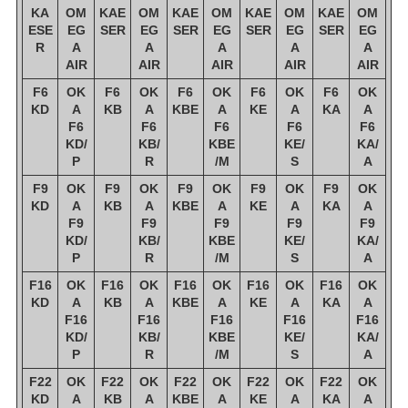
KA
OM
KAE
OM
KAE
OM
KAE
OM
KAE
OM
ESE
EG
SER
EG
SER
EG
SER
EG
SER
EG
R
A
A
A
A
A
AIR
AIR
AIR
AIR
AIR
F6
OK
F6
OK
F6
OK
F6
OK
F6
OK
KD
A
KB
A
KBE
A
KE
A
KA
A
F6
F6
F6
F6
F6
KD/
KB/
KBE
KE/
KA/
P
R
/M
S
A
F9
OK
F9
OK
F9
OK
F9
OK
F9
OK
KD
A
KB
A
KBE
A
KE
A
KA
A
F9
F9
F9
F9
F9
KD/
KB/
KBE
KE/
KA/
P
R
/M
S
A
F16
OK
F16
OK
F16
OK
F16
OK
F16
OK
KD
A
KB
A
KBE
A
KE
A
KA
A
F16
F16
F16
F16
F16
KD/
KB/
KBE
KE/
KA/
P
R
/M
S
A
F22
OK
F22
OK
F22
OK
F22
OK
F22
OK
KD
A
KB
A
KBE
A
KE
A
KA
A