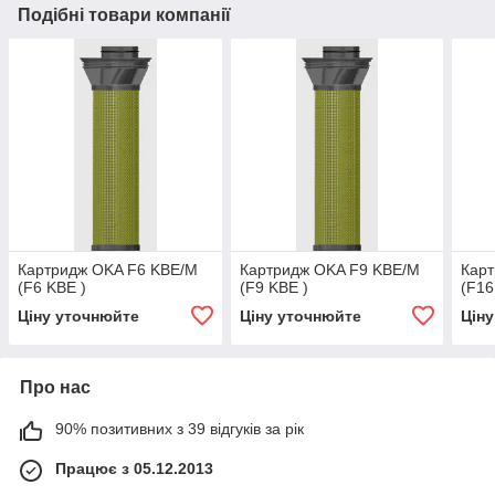
Подібні товари компанії
Картридж OKA F6 KBE/M
Картридж OKA F9 KBE/M
Кар
(F6 KBE )
(F9 KBE )
(F16
Ціну уточнюйте
Ціну уточнюйте
Цін
Про нас
90% позитивних з 39 відгуків за рік
Працює з 05.12.2013