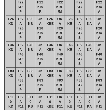
F22
F22
F22
F22
F22
KD/
KB/
KBE
KE/
KA/
P
R
/M
S
A
F26
OK
F26
OK
F26
OK
F26
OK
F26
OK
KD
A
KB
A
KBE
A
KE
A
KA
A
F26
F26
F26
F26
F26
KD/
KB/
KBE
KE/
KA/
P
R
/M
S
A
F46
OK
F46
OK
F46
OK
F46
OK
F46
OK
KD
A
KB
A
KBE
A
KE
A
KA
A
F46
F46
F46
F46
F46
KD/
KB/
KBE
KE/
KA/
P
R
/M
S
A
F83
OK
F83
OK
F83
OK
F83
OK
F83
OK
KD
A
KB
A
KBE
A
KE
A
KA
A
F83
F83
F83
F83
F83
KD/
KB/
KBE
KE/
KA/
P
R
/M
S
A
F11
OK
F11
OK
F11
OK
F11
OK
F11
OK
0
A
0
A
0
A
0
A
0
A
KD
F11
KB
F11
KBE
F11
KE
F11
KA
F11