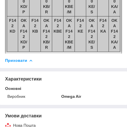
0
0
0
0
0
KD/
KB/
KBE
KE/
KA/
P
R
/M
S
A
F14
OK
F14
OK
F14
OK
F14
OK
F14
OK
2
A
2
A
2
A
2
A
2
A
KD
F14
KB
F14
KBE
F14
KE
F14
KA
F14
2
2
2
2
2
KD/
KB/
KBE
KE/
KA/
P
R
/M
S
A
Приховати
Характеристики
Основні
Виробник
Omega Air
Умови доставки
Нова Пошта