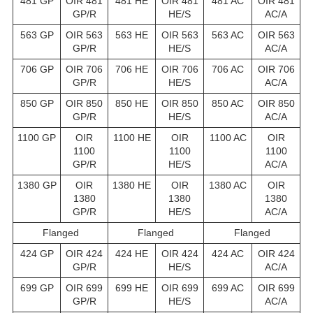
481 GP
OIR 481
481 HE
OIR 481
481 AC
OIR 481
GP/R
HE/S
AC/A
563 GP
OIR 563
563 HE
OIR 563
563 AC
OIR 563
GP/R
HE/S
AC/A
706 GP
OIR 706
706 HE
OIR 706
706 AC
OIR 706
GP/R
HE/S
AC/A
850 GP
OIR 850
850 HE
OIR 850
850 AC
OIR 850
GP/R
HE/S
AC/A
1100 GP
OIR
1100 HE
OIR
1100 AC
OIR
1100
1100
1100
GP/R
HE/S
AC/A
1380 GP
OIR
1380 HE
OIR
1380 AC
OIR
1380
1380
1380
GP/R
HE/S
AC/A
Flanged
Flanged
Flanged
424 GP
OIR 424
424 HE
OIR 424
424 AC
OIR 424
GP/R
HE/S
AC/A
699 GP
OIR 699
699 HE
OIR 699
699 AC
OIR 699
GP/R
HE/S
AC/A