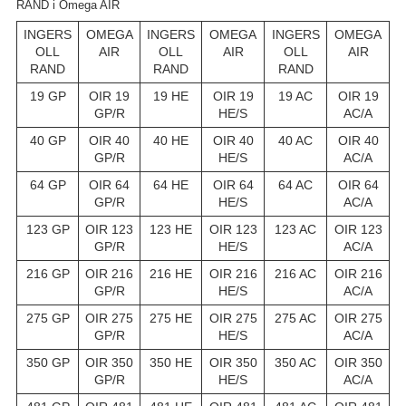
RAND і Omega AIR
INGERS
OMEGA
INGERS
OMEGA
INGERS
OMEGA
OLL
AIR
OLL
AIR
OLL
AIR
RAND
RAND
RAND
19 GP
OIR 19
19 HE
OIR 19
19 AC
OIR 19
GP/R
HE/S
AC/A
40 GP
OIR 40
40 HE
OIR 40
40 AC
OIR 40
GP/R
HE/S
AC/A
64 GP
OIR 64
64 HE
OIR 64
64 AC
OIR 64
GP/R
HE/S
AC/A
123 GP
OIR 123
123 HE
OIR 123
123 AC
OIR 123
GP/R
HE/S
AC/A
216 GP
OIR 216
216 HE
OIR 216
216 AC
OIR 216
GP/R
HE/S
AC/A
275 GP
OIR 275
275 HE
OIR 275
275 AC
OIR 275
GP/R
HE/S
AC/A
350 GP
OIR 350
350 HE
OIR 350
350 AC
OIR 350
GP/R
HE/S
AC/A