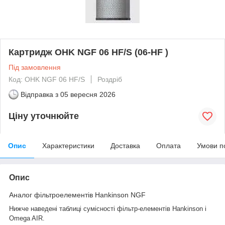
Картридж OHK NGF 06 HF/S (06-HF )
Під замовлення
Код: OHK NGF 06 HF/S
Роздріб
Відправка з
05 вересня 2026
Ціну уточнюйте
Опис
Характеристики
Доставка
Оплата
Умови п
Опис
Аналог фільтроелементів Hankinson NGF
Нижче наведені таблиці сумісності фільтр-елементів Hankinson і
Omega AIR.