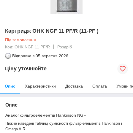
Картридж OHK NGF 11 PF/R (11-PF )
Під замовлення
Код: OHK NGF 11 PF/R
Роздріб
Відправка з
05 вересня 2026
Ціну уточнюйте
Опис
Характеристики
Доставка
Оплата
Умови п
Опис
Аналог фільтроелементів Hankinson NGF
Нижче наведені таблиці сумісності фільтр-елементів Hankinson і
Omega AIR.