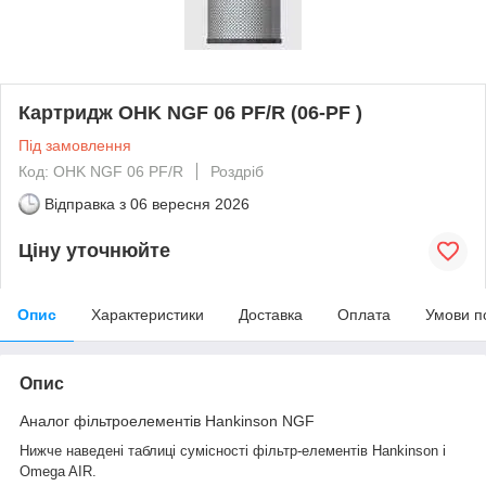
Картридж OHK NGF 06 PF/R (06-PF )
Під замовлення
Код: OHK NGF 06 PF/R
Роздріб
Відправка з
06 вересня 2026
Ціну уточнюйте
Опис
Характеристики
Доставка
Оплата
Умови п
Опис
Аналог фільтроелементів Hankinson NGF
Нижче наведені таблиці сумісності фільтр-елементів Hankinson і
Omega AIR.