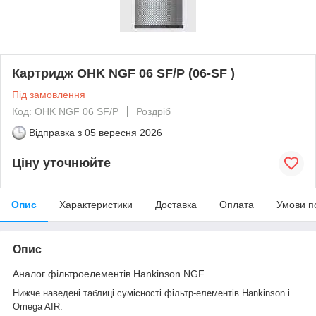
Картридж OHK NGF 06 SF/P (06-SF )
Під замовлення
Код: OHK NGF 06 SF/P
Роздріб
Відправка з
05 вересня 2026
Ціну уточнюйте
Опис
Характеристики
Доставка
Оплата
Умови п
Опис
Аналог фільтроелементів Hankinson NGF
Нижче наведені таблиці сумісності фільтр-елементів Hankinson і
Omega AIR.