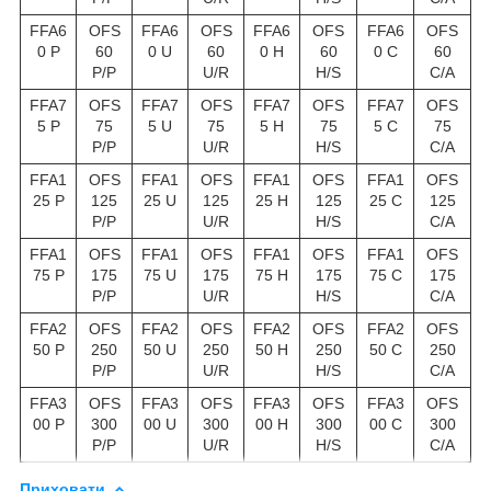
FFA6
OFS
FFA6
OFS
FFA6
OFS
FFA6
OFS
0 P
60
0 U
60
0 H
60
0 C
60
P/P
U/R
H/S
C/A
FFA7
OFS
FFA7
OFS
FFA7
OFS
FFA7
OFS
5 P
75
5 U
75
5 H
75
5 C
75
P/P
U/R
H/S
C/A
FFA1
OFS
FFA1
OFS
FFA1
OFS
FFA1
OFS
25 P
125
25 U
125
25 H
125
25 C
125
P/P
U/R
H/S
C/A
FFA1
OFS
FFA1
OFS
FFA1
OFS
FFA1
OFS
75 P
175
75 U
175
75 H
175
75 C
175
P/P
U/R
H/S
C/A
FFA2
OFS
FFA2
OFS
FFA2
OFS
FFA2
OFS
50 P
250
50 U
250
50 H
250
50 C
250
P/P
U/R
H/S
C/A
FFA3
OFS
FFA3
OFS
FFA3
OFS
FFA3
OFS
00 P
300
00 U
300
00 H
300
00 C
300
P/P
U/R
H/S
C/A
Приховати