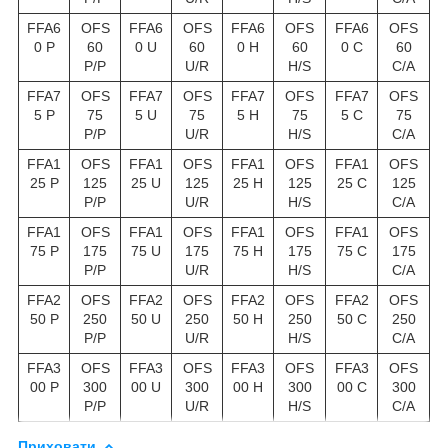
FFA6
OFS
FFA6
OFS
FFA6
OFS
FFA6
OFS
0 P
60
0 U
60
0 H
60
0 C
60
P/P
U/R
H/S
C/A
FFA7
OFS
FFA7
OFS
FFA7
OFS
FFA7
OFS
5 P
75
5 U
75
5 H
75
5 C
75
P/P
U/R
H/S
C/A
FFA1
OFS
FFA1
OFS
FFA1
OFS
FFA1
OFS
25 P
125
25 U
125
25 H
125
25 C
125
P/P
U/R
H/S
C/A
FFA1
OFS
FFA1
OFS
FFA1
OFS
FFA1
OFS
75 P
175
75 U
175
75 H
175
75 C
175
P/P
U/R
H/S
C/A
FFA2
OFS
FFA2
OFS
FFA2
OFS
FFA2
OFS
50 P
250
50 U
250
50 H
250
50 C
250
P/P
U/R
H/S
C/A
FFA3
OFS
FFA3
OFS
FFA3
OFS
FFA3
OFS
00 P
300
00 U
300
00 H
300
00 C
300
P/P
U/R
H/S
C/A
Приховати