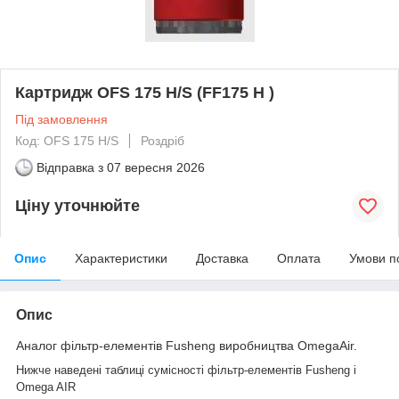
Картридж OFS 175 H/S (FF175 H )
Під замовлення
Код: OFS 175 H/S
Роздріб
Відправка з
07 вересня 2026
Ціну уточнюйте
Опис
Характеристики
Доставка
Оплата
Умови п
Опис
Аналог фільтр-елементів Fusheng виробництва OmegaAir.
Нижче наведені таблиці сумісності фільтр-елементів Fusheng і
Omega AIR