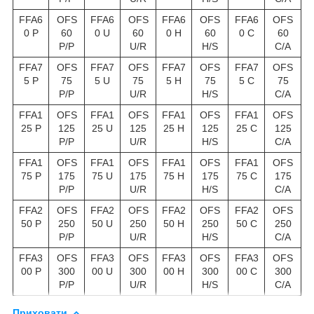
FFA6
OFS
FFA6
OFS
FFA6
OFS
FFA6
OFS
0 P
60
0 U
60
0 H
60
0 C
60
P/P
U/R
H/S
C/A
FFA7
OFS
FFA7
OFS
FFA7
OFS
FFA7
OFS
5 P
75
5 U
75
5 H
75
5 C
75
P/P
U/R
H/S
C/A
FFA1
OFS
FFA1
OFS
FFA1
OFS
FFA1
OFS
25 P
125
25 U
125
25 H
125
25 C
125
P/P
U/R
H/S
C/A
FFA1
OFS
FFA1
OFS
FFA1
OFS
FFA1
OFS
75 P
175
75 U
175
75 H
175
75 C
175
P/P
U/R
H/S
C/A
FFA2
OFS
FFA2
OFS
FFA2
OFS
FFA2
OFS
50 P
250
50 U
250
50 H
250
50 C
250
P/P
U/R
H/S
C/A
FFA3
OFS
FFA3
OFS
FFA3
OFS
FFA3
OFS
00 P
300
00 U
300
00 H
300
00 C
300
P/P
U/R
H/S
C/A
Приховати