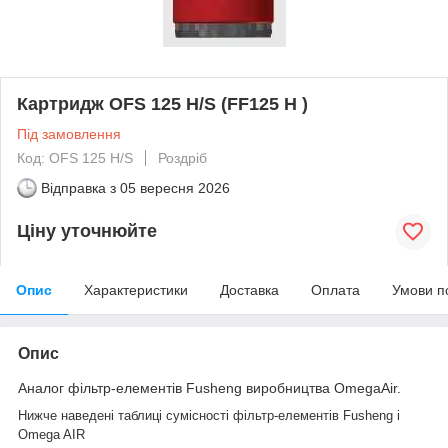
Картридж OFS 125 H/S (FF125 H )
Під замовлення
Код: OFS 125 H/S
Роздріб
Відправка з
05 вересня 2026
Ціну уточнюйте
Опис
Характеристики
Доставка
Оплата
Умови п
Опис
Аналог фільтр-елементів Fusheng виробництва OmegaAir.
Нижче наведені таблиці сумісності фільтр-елементів Fusheng і
Omega AIR