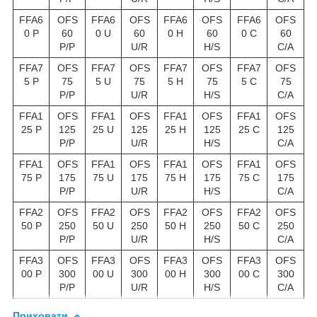
FFA6
OFS
FFA6
OFS
FFA6
OFS
FFA6
OFS
0 P
60
0 U
60
0 H
60
0 C
60
P/P
U/R
H/S
C/A
FFA7
OFS
FFA7
OFS
FFA7
OFS
FFA7
OFS
5 P
75
5 U
75
5 H
75
5 C
75
P/P
U/R
H/S
C/A
FFA1
OFS
FFA1
OFS
FFA1
OFS
FFA1
OFS
25 P
125
25 U
125
25 H
125
25 C
125
P/P
U/R
H/S
C/A
FFA1
OFS
FFA1
OFS
FFA1
OFS
FFA1
OFS
75 P
175
75 U
175
75 H
175
75 C
175
P/P
U/R
H/S
C/A
FFA2
OFS
FFA2
OFS
FFA2
OFS
FFA2
OFS
50 P
250
50 U
250
50 H
250
50 C
250
P/P
U/R
H/S
C/A
FFA3
OFS
FFA3
OFS
FFA3
OFS
FFA3
OFS
00 P
300
00 U
300
00 H
300
00 C
300
P/P
U/R
H/S
C/A
Приховати