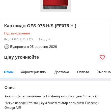
Картридж OFS 075 H/S (FF075 H )
Під замовлення
Код: OFS 075 H/S
Роздріб
Відправка з
06 вересня 2026
Ціну уточнюйте
Опис
Характеристики
Доставка
Оплата
Умови п
Опис
Аналог фільтр-елементів Fusheng виробництва OmegaAir.
Нижче наведені таблиці сумісності фільтр-елементів Fusheng і
Omega AIR