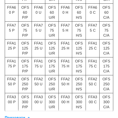
FFA6
OFS
FFA6
OFS
FFA6
OFS
FFA6
OFS
0 P
60
0 U
60
0 H
60
0 C
60
P/P
U/R
H/S
C/A
FFA7
OFS
FFA7
OFS
FFA7
OFS
FFA7
OFS
5 P
75
5 U
75
5 H
75
5 C
75
P/P
U/R
H/S
C/A
FFA1
OFS
FFA1
OFS
FFA1
OFS
FFA1
OFS
25 P
125
25 U
125
25 H
125
25 C
125
P/P
U/R
H/S
C/A
FFA1
OFS
FFA1
OFS
FFA1
OFS
FFA1
OFS
75 P
175
75 U
175
75 H
175
75 C
175
P/P
U/R
H/S
C/A
FFA2
OFS
FFA2
OFS
FFA2
OFS
FFA2
OFS
50 P
250
50 U
250
50 H
250
50 C
250
P/P
U/R
H/S
C/A
FFA3
OFS
FFA3
OFS
FFA3
OFS
FFA3
OFS
00 P
300
00 U
300
00 H
300
00 C
300
P/P
U/R
H/S
C/A
Приховати