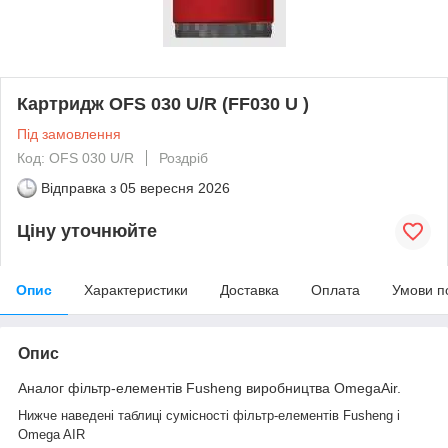
Картридж OFS 030 U/R (FF030 U )
Під замовлення
Код: OFS 030 U/R
Роздріб
Відправка з
05 вересня 2026
Ціну уточнюйте
Опис
Характеристики
Доставка
Оплата
Умови п
Опис
Аналог фільтр-елементів Fusheng виробництва OmegaAir.
Нижче наведені таблиці сумісності фільтр-елементів Fusheng і
Omega AIR