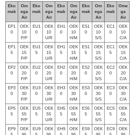
Eko
Om
Eko
Om
Eko
Om
Eko
Om
Eko
Ome
mak
ega
mak
ega
mak
ega
mak
ega
mak
ga
Air
Air
Air
Air
Air
EP1
OEK
EU1
OEK
EH1
OEK
ES1
OEK
EC1
OEK
0
10
0
10
0
10
0
10
0
10
P/P
U/R
H/M
S/S
C/A
EP1
OEK
EU1
OEK
EH1
OEK
ES1
OEK
EC1
OEK
5
15
5
15
5
15
5
15
5
15
P/P
U/R
H/M
S/S
C/A
EP2
OEK
EU2
OEK
EH2
OEK
ES2
OEK
EC2
OEK
0
20
0
20
0
20
0
20
0
20
P/P
U/R
H/M
S/S
C/A
EP3
OEK
EU3
OEK
EH3
OEK
ES3
OEK
EC3
OEK
0
30
0
30
0
30
0
30
0
30
P/P
U/R
H/M
S/S
C/A
EP5
OEK
EU5
OEK
EH5
OEK
ES5
OEK
EC5
OEK
5
55
5
55
5
55
5
55
5
55
P/P
U/R
H/M
S/S
C/A
EP9
OEK
EU9
OEK
EH9
OEK
ES9
OEK
EC9
OEK
5
95
5
95
5
95
5
95
5
95