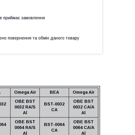
не приймає замовлення
ено повернення та обмін даного товару
A
Omega Air
BEA
Omega Air
OBE BST
OBE BST
032
BST-0032
0032 RA/S
0032 CA/A
CA
Al
Al
OBE BST
OBE BST
064
BST-0064
0064 RA/S
0064 CA/A
CA
Al
Al