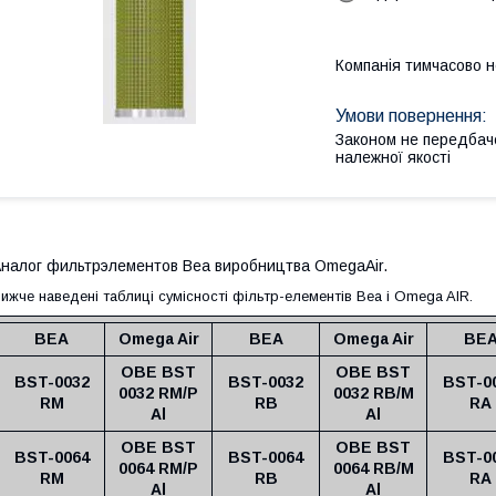
Компанія тимчасово 
Законом не передбач
належної якості
налог фильтрэлементов Bea виробництва OmegaAir.
ижче наведені таблиці сумісності фільтр-елементів Bea і Omega AIR.
BEA
Omega Air
BEA
Omega Air
BE
OBE BST
OBE BST
BST-0032
BST-0032
BST-0
0032 RM/P
0032 RB/M
RM
RB
RA
Al
Al
OBE BST
OBE BST
BST-0064
BST-0064
BST-0
0064 RM/P
0064 RB/M
RM
RB
RA
Al
Al