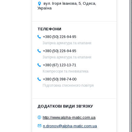
вул. Ігоря Іванова, 5, Одеса,
Україна
+380 (50) 226-94-95
Запірна арматура та клапани
+380 (50) 226-94-95
Запірна арматура та клапани
+380 (67) 123-13-71
Компресори та пневматика
+380 (50) 398-74-00
Підготовка стисненого повітря
http://www.alpha-matic.com.ua
n.dronov@alpha-matic.com.ua