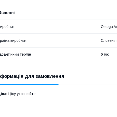
Основні
иробник
Omega Ai
раїна виробник
Словенія
арантійний термін
6 міс
нформація для замовлення
іна:
Ціну уточнюйте