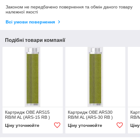
Законом не передбачено повернення та обмін даного товару
належної якості
Всі умови повернення
Подібні товари компанії
Картридж OBE ARS15
Картридж OBE ARS30
Кар
RB/M AL (ARS-15 RB )
RB/M AL (ARS-30 RB )
RB/M
Ціну уточнюйте
Ціну уточнюйте
Цін