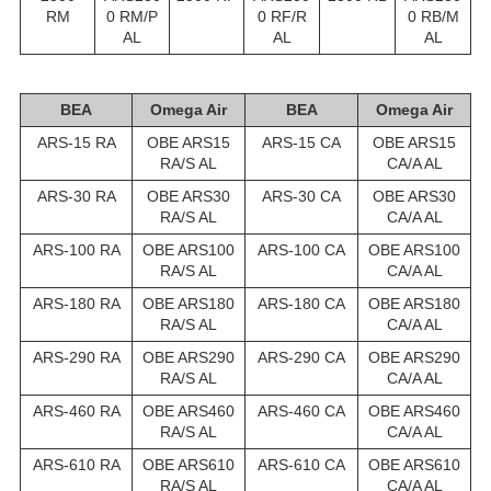
RM
0 RM/P
0 RF/R
0 RB/M
AL
AL
AL
BEA
Omega Air
BEA
Omega Air
ARS-15 RA
OBE ARS15
ARS-15 CA
OBE ARS15
RA/S AL
CA/A AL
ARS-30 RA
OBE ARS30
ARS-30 CA
OBE ARS30
RA/S AL
CA/A AL
ARS-100 RA
OBE ARS100
ARS-100 CA
OBE ARS100
RA/S AL
CA/A AL
ARS-180 RA
OBE ARS180
ARS-180 CA
OBE ARS180
RA/S AL
CA/A AL
ARS-290 RA
OBE ARS290
ARS-290 CA
OBE ARS290
RA/S AL
CA/A AL
ARS-460 RA
OBE ARS460
ARS-460 CA
OBE ARS460
RA/S AL
CA/A AL
ARS-610 RA
OBE ARS610
ARS-610 CA
OBE ARS610
RA/S AL
CA/A AL