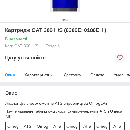
Картридж OAT 306 H/S (0306E; 0180EH )
В наявності
Код: OAT 306 H/S
Роздріб
Ціну уточнюйте
Опис
Характеристики
Доставка
Оплата
Умови п
Опис
Аналог фільтроелементів ATS виробництва OmegaAir.
Нижче наведені таблиці сумісності фільтр-елементів ATS і Omega
AIR.
Omeg
ATS
Omeg
ATS
Omeg
ATS
Omeg
ATS