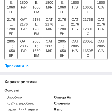
E;
1800
E;
1800
E;
1800
;
1800
1060
P/P
1060
M/R
1060
H/S
1060E
C/A
EP
EM
EH
C
2176
OAT
2176
OAT
2176
OAT
2176E
OAT
E;
2176
E;
2176
E;
2176
;
2176
1280
P/P
1280
M/R
1280
H/S
1280E
C/A
EP
EM
EH
C
2805
OAT
2805
OAT
2805
OAT
2805E
OAT
E;
2805
E;
2805
E;
2805
;
2805
1650
P/P
1650
M/R
1650
H/S
1650E
C/A
EP
EM
EH
C
Приховати
Характеристики
Основні
Виробник
Omega Air
Країна виробник
Словенія
Гарантійний термін
6 міс