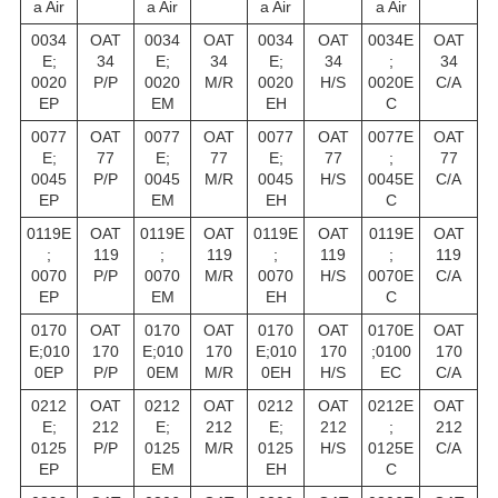
a Air
a Air
a Air
a Air
0034
OAT
0034
OAT
0034
OAT
0034E
OAT
E;
34
E;
34
E;
34
;
34
0020
P/P
0020
M/R
0020
H/S
0020E
C/A
EP
EM
EH
C
0077
OAT
0077
OAT
0077
OAT
0077E
OAT
E;
77
E;
77
E;
77
;
77
0045
P/P
0045
M/R
0045
H/S
0045E
C/A
EP
EM
EH
C
0119E
OAT
0119E
OAT
0119E
OAT
0119E
OAT
;
119
;
119
;
119
;
119
0070
P/P
0070
M/R
0070
H/S
0070E
C/A
EP
EM
EH
C
0170
OAT
0170
OAT
0170
OAT
0170E
OAT
E;010
170
E;010
170
E;010
170
;0100
170
0EP
P/P
0EM
M/R
0EH
H/S
EC
C/A
0212
OAT
0212
OAT
0212
OAT
0212E
OAT
E;
212
E;
212
E;
212
;
212
0125
P/P
0125
M/R
0125
H/S
0125E
C/A
EP
EM
EH
C