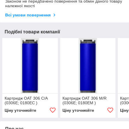
Законом не передбачено повернення та обмін даного товару
належної якості
Всі умови повернення
Подібні товари компанії
Картридж OAT 306 C/A
Картридж OAT 306 M/R
Карт
(0306E; 0180EC )
(0306E; 0180EM )
(030
Ціну уточнюйте
Ціну уточнюйте
Цін
Про нас