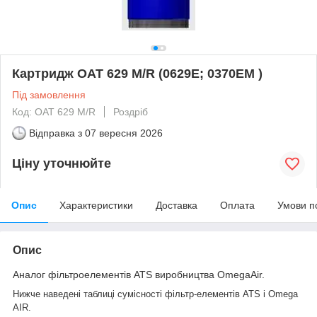
Картридж OAT 629 M/R (0629E; 0370EM )
Під замовлення
Код: OAT 629 M/R
Роздріб
Відправка з
07 вересня 2026
Ціну уточнюйте
Опис
Характеристики
Доставка
Оплата
Умови п
Опис
Аналог фільтроелементів ATS виробництва OmegaAir.
Нижче наведені таблиці сумісності фільтр-елементів ATS і Omega
AIR.