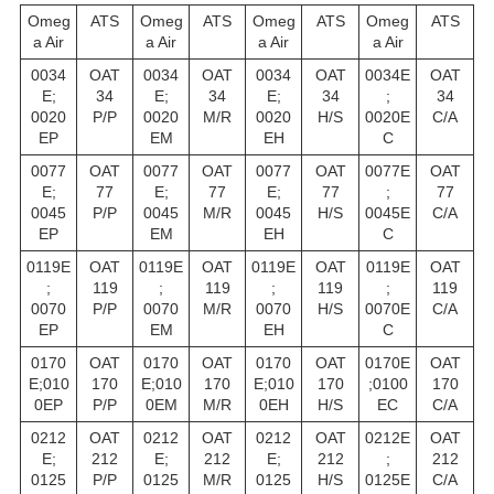
Omeg
ATS
Omeg
ATS
Omeg
ATS
Omeg
ATS
a Air
a Air
a Air
a Air
0034
OAT
0034
OAT
0034
OAT
0034E
OAT
E;
34
E;
34
E;
34
;
34
0020
P/P
0020
M/R
0020
H/S
0020E
C/A
EP
EM
EH
C
0077
OAT
0077
OAT
0077
OAT
0077E
OAT
E;
77
E;
77
E;
77
;
77
0045
P/P
0045
M/R
0045
H/S
0045E
C/A
EP
EM
EH
C
0119E
OAT
0119E
OAT
0119E
OAT
0119E
OAT
;
119
;
119
;
119
;
119
0070
P/P
0070
M/R
0070
H/S
0070E
C/A
EP
EM
EH
C
0170
OAT
0170
OAT
0170
OAT
0170E
OAT
E;010
170
E;010
170
E;010
170
;0100
170
0EP
P/P
0EM
M/R
0EH
H/S
EC
C/A
0212
OAT
0212
OAT
0212
OAT
0212E
OAT
E;
212
E;
212
E;
212
;
212
0125
P/P
0125
M/R
0125
H/S
0125E
C/A