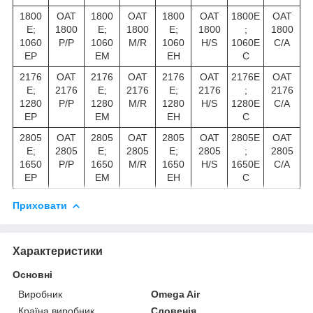
1800
OAT
1800
OAT
1800
OAT
1800E
OAT
E;
1800
E;
1800
E;
1800
;
1800
1060
P/P
1060
M/R
1060
H/S
1060E
C/A
EP
EM
EH
C
2176
OAT
2176
OAT
2176
OAT
2176E
OAT
E;
2176
E;
2176
E;
2176
;
2176
1280
P/P
1280
M/R
1280
H/S
1280E
C/A
EP
EM
EH
C
2805
OAT
2805
OAT
2805
OAT
2805E
OAT
E;
2805
E;
2805
E;
2805
;
2805
1650
P/P
1650
M/R
1650
H/S
1650E
C/A
EP
EM
EH
C
Приховати
Характеристики
Основні
Виробник
Omega Air
Країна виробник
Словенія