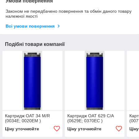
Умови повернення
Законом не передбачено повернення та обмін даного товару
належної якості
Всі умови повернення
Подібні товари компанії
Картридж OAT 34 M/R
Картридж OAT 629 C/A
Карт
(0034E; 0020EM )
(0629E; 0370EC )
(007
Ціну уточнюйте
Ціну уточнюйте
Цін