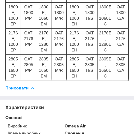
1800
OAT
1800
OAT
1800
OAT
1800E
OAT
E;
1800
E;
1800
E;
1800
;
1800
1060
P/P
1060
M/R
1060
H/S
1060E
C/A
EP
EM
EH
C
2176
OAT
2176
OAT
2176
OAT
2176E
OAT
E;
2176
E;
2176
E;
2176
;
2176
1280
P/P
1280
M/R
1280
H/S
1280E
C/A
EP
EM
EH
C
2805
OAT
2805
OAT
2805
OAT
2805E
OAT
E;
2805
E;
2805
E;
2805
;
2805
1650
P/P
1650
M/R
1650
H/S
1650E
C/A
EP
EM
EH
C
Приховати
Характеристики
Основні
Виробник
Omega Air
Країна виробник
Словенія