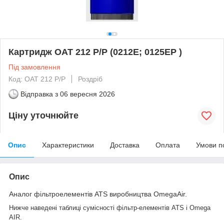
Картридж OAT 212 P/P (0212E; 0125EP )
Під замовлення
Код: OAT 212 P/P
Роздріб
Відправка з
06 вересня 2026
Ціну уточнюйте
Опис
Характеристики
Доставка
Оплата
Умови п
Опис
Аналог фільтроелементів ATS виробництва OmegaAir.
Нижче наведені таблиці сумісності фільтр-елементів ATS і Omega
AIR.