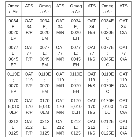
Omeg
ATS
Omeg
ATS
Omeg
ATS
Omeg
ATS
a Air
a Air
a Air
a Air
0034
OAT
0034
OAT
0034
OAT
0034E
OAT
E;
34
E;
34
E;
34
;
34
0020
P/P
0020
M/R
0020
H/S
0020E
C/A
EP
EM
EH
C
0077
OAT
0077
OAT
0077
OAT
0077E
OAT
E;
77
E;
77
E;
77
;
77
0045
P/P
0045
M/R
0045
H/S
0045E
C/A
EP
EM
EH
C
0119E
OAT
0119E
OAT
0119E
OAT
0119E
OAT
;
119
;
119
;
119
;
119
0070
P/P
0070
M/R
0070
H/S
0070E
C/A
EP
EM
EH
C
0170
OAT
0170
OAT
0170
OAT
0170E
OAT
E;010
170
E;010
170
E;010
170
;0100
170
0EP
P/P
0EM
M/R
0EH
H/S
EC
C/A
0212
OAT
0212
OAT
0212
OAT
0212E
OAT
E;
212
E;
212
E;
212
;
212
0125
P/P
0125
M/R
0125
H/S
0125E
C/A