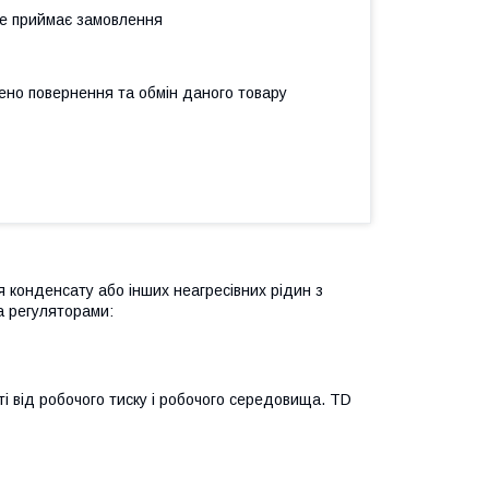
не приймає замовлення
ено повернення та обмін даного товару
 конденсату або інших неагресівних рідин з
а регуляторами:
і від робочого тиску і робочого середовища. TD