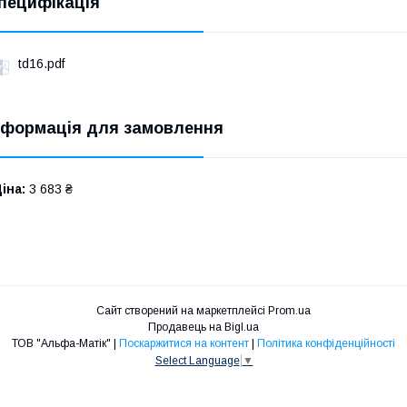
пецифікація
td16.pdf
нформація для замовлення
іна:
3 683 ₴
Сайт створений на маркетплейсі
Prom.ua
Продавець на Bigl.ua
ТОВ "Альфа-Матік" |
Поскаржитися на контент
|
Політика конфіденційності
Select Language
▼