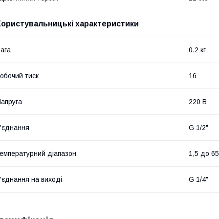
Користувальницькі характеристики
ага
0.2 кг
обочий тиск
16
апруга
220 В
'єднання
G 1/2"
емпературний діапазон
1,5 до 65
'єднання на виході
G 1/4"