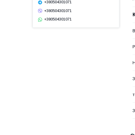
+380504301071
+380504301071
+380504301071
В
Р
Н
З
т
З