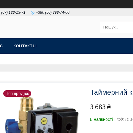
 (67) 123-13-71
+380 (50) 398-74-00
АС
КОНТАКТЫ
Таймерний к
Топ продаж
3 683 ₴
В наявності
Код:
TD 