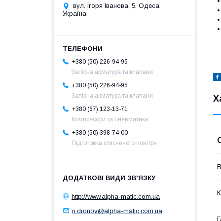
вул. Ігоря Іванова, 5, Одеса,
•
Україна
+380 (50) 226-94-95
Запірна арматура та клапани
+380 (50) 226-94-95
Запірна арматура та клапани
Х
+380 (67) 123-13-71
Компресори та пневматика
+380 (50) 398-74-00
Підготовка стисненого повітря
В
К
http://www.alpha-matic.com.ua
n.dronov@alpha-matic.com.ua
Г