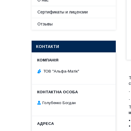
О нас
Сертификаты и лицензии
Отзывы
КОНТАКТИ
ТОВ "Альфа-Матік"
T
с
-
-
Голубенко Богдан
T
м
•