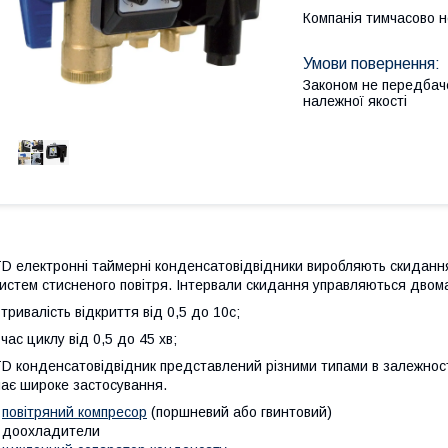
Компанія тимчасово 
Законом не передбач
належної якості
D електронні таймерні конденсатовідвідники виробляють скидання
истем стисненого повітря. Інтервали скидання управляються двом
 тривалість відкриття від 0,5 до 10с;
 час циклу від 0,5 до 45 хв;
D конденсатовідвідник представлений різними типами в залежност
ає широке застосування.
•
повітряний компресор
(поршневий або гвинтовий)
 доохладители