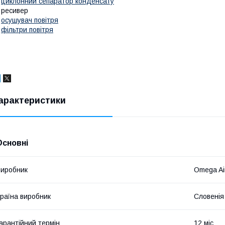
•
циклонний сепаратор конденсату
 ресивер
•
осушувач повітря
•
фільтри повітря
арактеристики
Основні
иробник
Omega Ai
раїна виробник
Словенія
арантійний термін
12 міс