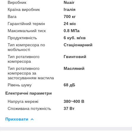
Виробник
Nuair
Країна виробник
Італія
Вага
700 кг
Гарантійний термін
24 міс
Максимальний тиск
0.8 МПа
Продуктивність
6 куб. м/хв
Тип компресора по
Стаціонарний
мобільності
Тип ротативного
Гвинтовий
компресора
Тип ротативного
Масляний
компресора за
застосуванням мастила
Рівень шуму
68 дБ
Електричні параметри
Напруга мережі
380~400 В
Споживана потужність
37 Вт
Приховати