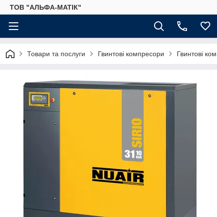
ТОВ "АЛЬФА-МАТІК"
Товари та послуги
Гвинтові компресори
Гвинтові ко