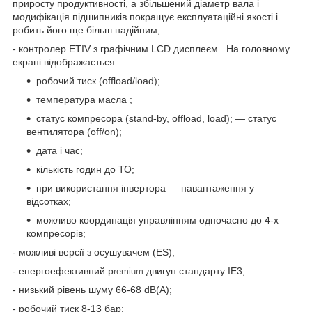
приросту продуктивності, а збільшений діаметр вала і
модифікація підшипників покращує експлуатаційні якості і
робить його ще більш надійним;
- контролер ETIV з графічним LCD дисплеєм . На головному
екрані відображається:
робочий тиск (offload/load);
температура масла ;
статус компресора (stand-by, offload, load); ― статус
вентилятора (off/on);
дата і час;
кількість годин до ТО;
при використання інвертора ― навантаження у
відсотках;
можливо координація управлінням одночасно до 4-х
компресорів;
- можливі версії з осушувачем (ES);
- енергоефективний p
двигун стандарту IE3;
remium
- низький рівень шуму 66-68 dB(A);
- робочий тиск 8-13 бар;