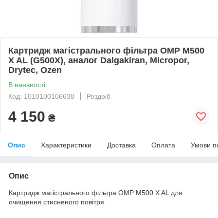
Картридж магістрального фільтра OMP M500
X AL (G500X), аналог Dalgakiran, Micropor,
Drytec, Ozen
В наявності
Код: 1010100106638
Роздріб
4 150
₴
Опис
Характеристики
Доставка
Оплата
Умови п
Опис
Картридж магістрального фільтра OMP M500 X AL для
очищення стисненого повітря.