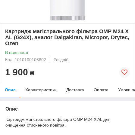
Картридж магістрального фільтра OMP M24 X
AL (G24X), аналог Dalgakiran, Micropor, Drytec,
Ozen
В наявності
Код: 1010100106602
Роздріб
1 900
₴
Опис
Характеристики
Доставка
Оплата
Умови п
Опис
Картридж магістрального фільтра OMP M24 X AL для
очищення стисненого повітря.