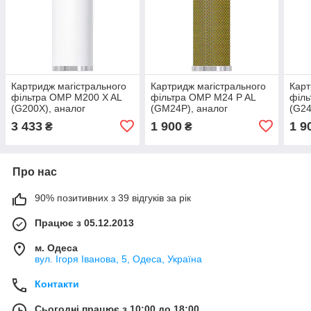
Картридж магістрального
Картридж магістрального
Карт
фільтра OMP M200 X AL
фільтра OMP M24 P AL
філь
(G200X), аналог
(GM24P), аналог
(G24
Dalgakiran, Micropor,
Dalgakiran, Micropor,
Micr
3 433
1 900
1 9
₴
₴
Drytec, Ozen
Drytec, Ozen
Про нас
90% позитивних з 39 відгуків за рік
Працює з 05.12.2013
м. Одеса
вул. Ігоря Іванова, 5, Одеса, Україна
Контакти
Сьогодні працює з 10:00 до 18:00