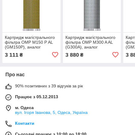
Картридж магістрального
Картридж магістрального
Карт
фільтра OMP M150 P AL
фільтра OMP M300 A AL
філь
(GM150P), аналог
(G300A), аналог
(GM3
Dalgakiran, Micropor,
Dalgakiran, Micropor,
Dalg
3 111
3 880
3 8
₴
₴
Drytec, Ozen
Drytec, Ozen
Dryt
Про нас
90% позитивних з 39 відгуків за рік
Працює з 05.12.2013
м. Одеса
вул. Ігоря Іванова, 5, Одеса, Україна
Контакти
Сьогодні працює з 10:00 до 18:00