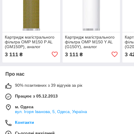
Картридж магістрального
Картридж магістрального
Карт
фільтра OMP M150 P AL
фільтра OMP M150 Y AL
філь
(GM150P), аналог
(G150Y), аналог
(G20
Dalgakiran, Micropor,
Dalgakiran, Micropor,
Dalg
3 111
3 111
3 4
₴
₴
Drytec, Ozen
Drytec, Ozen
Dryt
Про нас
90% позитивних з 39 відгуків за рік
Працює з 05.12.2013
м. Одеса
вул. Ігоря Іванова, 5, Одеса, Україна
Контакти
Сьогодні вихідний