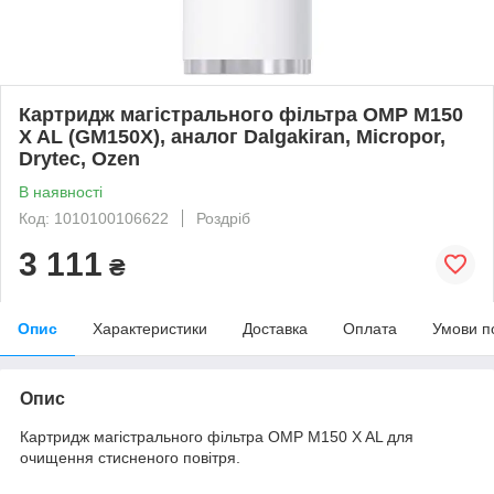
Картридж магістрального фільтра OMP M150
X AL (GM150X), аналог Dalgakiran, Micropor,
Drytec, Ozen
В наявності
Код: 1010100106622
Роздріб
3 111
₴
Опис
Характеристики
Доставка
Оплата
Умови п
Опис
Картридж магістрального фільтра OMP M150 X AL для
очищення стисненого повітря.