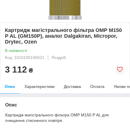
Картридж магістрального фільтра OMP M150
P AL (GM150P), аналог Dalgakiran, Micropor,
Drytec, Ozen
В наявності
Код: 1010100106621
Роздріб
3 112
₴
Опис
Характеристики
Доставка
Оплата
Умови п
Опис
Картридж магістрального фільтра OMP M150 P AL для
очищення стисненого повітря.