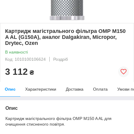
Картридж магістрального фільтра OMP M150
A AL (G150A), аналог Dalgakiran, Micropor,
Drytec, Ozen
В наявності
Код: 1010100106624
Роздріб
3 112
₴
Опис
Характеристики
Доставка
Оплата
Умови п
Опис
Картридж магістрального фільтра OMP M150 A AL для
очищення стисненого повітря.