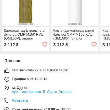
Картридж магістрального
Картридж магістрального
Карт
фільтра OMP M150 P AL
фільтра OMP M150 X AL
філь
(GM150P), аналог
(GM150X), аналог
(G15
Dalgakiran, Micropor,
Dalgakiran, Micropor,
Dalg
3 112
3 112
3 1
₴
₴
Drytec, Ozen
Drytec, Ozen
Dryt
Про нас
90% позитивних з 39 відгуків за рік
Працює з 05.12.2013
м. Одеса
вул. Ігоря Іванова, 5, Одеса, Україна
Контакти
Сьогодні працює з 10:00 до 18:00