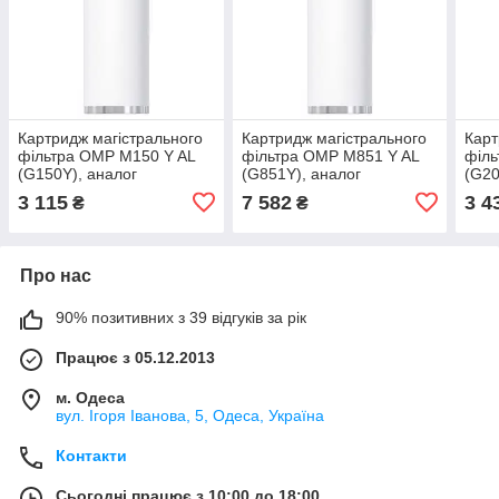
Картридж магістрального
Картридж магістрального
Карт
фільтра OMP M150 Y AL
фільтра OMP M851 Y AL
філь
(G150Y), аналог
(G851Y), аналог
(G20
Dalgakiran, Micropor,
Dalgakiran, Micropor,
Dalg
3 115
7 582
3 4
₴
₴
Drytec, Ozen
Drytec, Ozen
Dryt
Про нас
90% позитивних з 39 відгуків за рік
Працює з 05.12.2013
м. Одеса
вул. Ігоря Іванова, 5, Одеса, Україна
Контакти
Сьогодні працює з 10:00 до 18:00