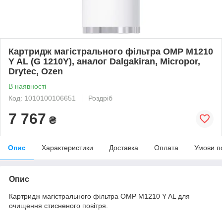
Картридж магістрального фільтра OMP M1210
Y AL (G 1210Y), аналог Dalgakiran, Micropor,
Drytec, Ozen
В наявності
Код: 1010100106651
Роздріб
7 767
₴
Опис
Характеристики
Доставка
Оплата
Умови п
Опис
Картридж магістрального фільтра OMP M1210 Y AL для
очищення стисненого повітря.