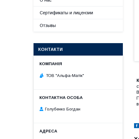
О нас
Сертификаты и лицензии
Отзывы
КОНТАКТИ
ТОВ "Альфа-Матік"
К
с
В
П
в
Голубенко Богдан