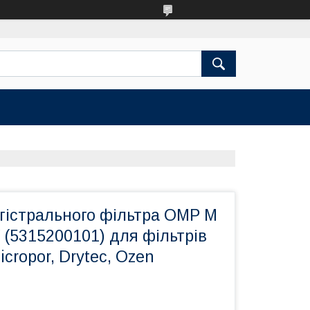
гістрального фільтра OMP M
 (5315200101) для фільтрів
icropor, Drytec, Ozen