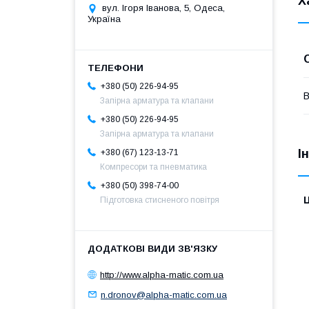
Х
вул. Ігоря Іванова, 5, Одеса,
Україна
+380 (50) 226-94-95
В
Запірна арматура та клапани
+380 (50) 226-94-95
Запірна арматура та клапани
І
+380 (67) 123-13-71
Компресори та пневматика
+380 (50) 398-74-00
Ц
Підготовка стисненого повітря
http://www.alpha-matic.com.ua
n.dronov@alpha-matic.com.ua