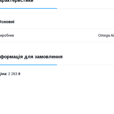
арактеристики
Основні
иробник
Omega Ai
нформація для замовлення
іна:
2 263 ₴