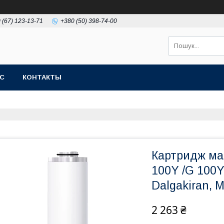
 (67) 123-13-71
+380 (50) 398-74-00
АС
КОНТАКТЫ
Картридж ма
100Y /G 100Y
Dalgakiran, M
2 263 ₴