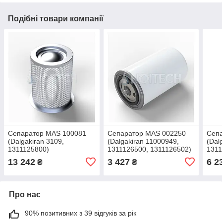
Подібні товари компанії
Сепаратор MAS 100081
Сепаратор MAS 002250
Сеп
(Dalgakiran 3109,
(Dalgakiran 11000949,
(Dal
1311125800)
1311126500, 1311126502)
1311
L)
13 242
3 427
6 2
₴
₴
Про нас
90% позитивних з 39 відгуків за рік