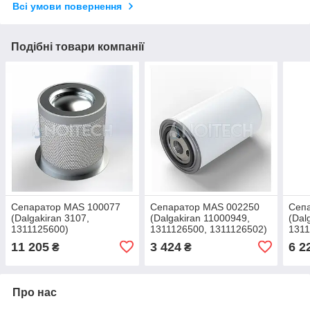
Всі умови повернення
Подібні товари компанії
Сепаратор MAS 100077
Сепаратор MAS 002250
Сеп
(Dalgakiran 3107,
(Dalgakiran 11000949,
(Dal
1311125600)
1311126500, 1311126502)
1311
L)
11 205
3 424
6 2
₴
₴
Про нас