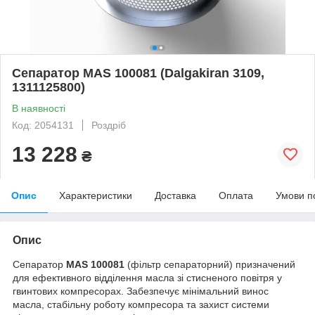
Сепаратор MAS 100081 (Dalgakiran 3109,
1311125800)
В наявності
Код: 2054131
Роздріб
13 228
₴
Опис
Характеристики
Доставка
Оплата
Умови п
Опис
Сепаратор
MAS 100081
(фільтр сепараторний) призначений
для ефективного відділення масла зі стисненого повітря у
гвинтових компресорах. Забезпечує мінімальний винос
масла, стабільну роботу компресора та захист системи