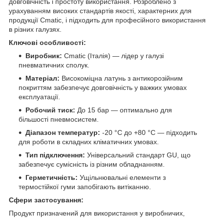
довговічність і простоту використання. Розроблено з
урахуванням високих стандартів якості, характерних для
продукції Cmatic, і підходить для професійного використання
в різних галузях.
Ключові особливості:
Виробник:
Cmatic (Італія) — лідер у галузі
пневматичних сполук.
Матеріал:
Високоміцна латунь з антикорозійним
покриттям забезпечує довговічність у важких умовах
експлуатації.
Робочий тиск:
До 15 бар — оптимально для
більшості пневмосистем.
Діапазон температур:
-20 °C до +80 °C — підходить
для роботи в складних кліматичних умовах.
Тип підключення:
Універсальний стандарт GU, що
забезпечує сумісність із різним обладнанням.
Герметичність:
Ущільнювальні елементи з
термостійкої гуми запобігають витіканню.
Сфери застосування:
Продукт призначений для використання у виробничих,