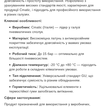
довговічність і простоту використання. Розроблено з
урахуванням високих стандартів якості, характерних для
продукції Cmatic, і підходить для професійного використання
в різних галузях.
Ключові особливості:
Виробник:
Cmatic (Італія) — лідер у галузі
пневматичних сполук.
Матеріал:
Високоміцна латунь з антикорозійним
покриттям забезпечує довговічність у важких умовах
експлуатації.
Робочий тиск:
До 15 бар — оптимально для
більшості пневмосистем.
Діапазон температур:
-20 °C до +80 °C — підходить
для роботи в складних кліматичних умовах.
Тип підключення:
Універсальний стандарт GU, що
забезпечує сумісність із різним обладнанням.
Герметичність:
Ущільнювальні елементи з
термостійкої гуми запобігають витіканню.
Сфери застосування:
Продукт призначений для використання у виробничих,