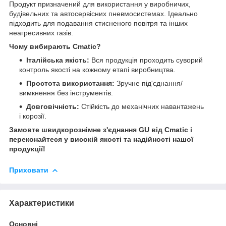
Продукт призначений для використання у виробничих,
будівельних та автосервісних пневмосистемах. Ідеально
підходить для подавання стисненого повітря та інших
неагресивних газів.
Чому вибирають Cmatic?
Італійська якість:
Вся продукція проходить суворий
контроль якості на кожному етапі виробництва.
Простота використання:
Зручне під'єднання/
вимкнення без інструментів.
Довговічність:
Стійкість до механічних навантажень
і корозії.
Замовте швидкорознімне з'єднання GU від Cmatic і
переконайтеся у високій якості та надійності нашої
продукції!
Приховати
Характеристики
Основні