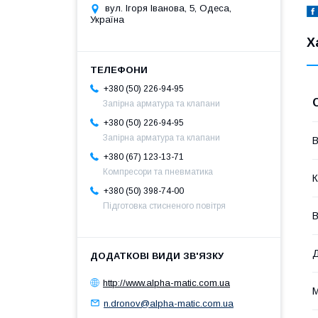
вул. Ігоря Іванова, 5, Одеса,
Україна
Х
+380 (50) 226-94-95
Запірна арматура та клапани
+380 (50) 226-94-95
Запірна арматура та клапани
В
+380 (67) 123-13-71
Компресори та пневматика
К
+380 (50) 398-74-00
Підготовка стисненого повітря
В
Д
http://www.alpha-matic.com.ua
М
n.dronov@alpha-matic.com.ua