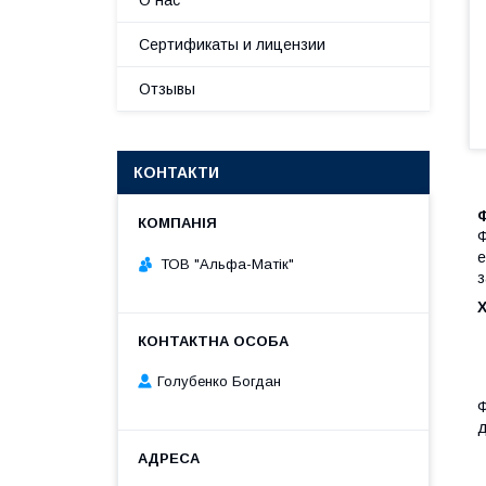
О нас
Сертификаты и лицензии
Отзывы
КОНТАКТИ
Ф
Ф
е
ТОВ "Альфа-Матік"
з
Голубенко Богдан
Ф
д