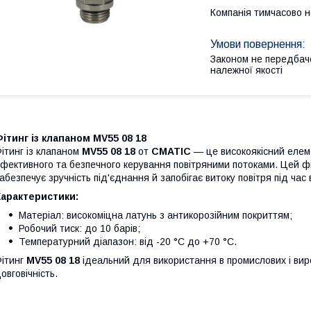
Компанія тимчасово 
Законом не передбач
належної якості
ітинг із клапаном MV55 08 18
ітинг із клапаном
MV55 08 18
от
CMATIC
— це високоякісний елем
фективного та безпечного керування повітряними потоками. Цей 
абезпечує зручність під'єднання й запобігає витоку повітря під час
Характеристики:
Матеріал: високоміцна латунь з антикорозійним покриттям;
Робочий тиск: до 10 барів;
Температурний діапазон: від -20 °C до +70 °C.
ітинг
MV55 08 18
ідеальний для використання в промислових і виро
овговічність.