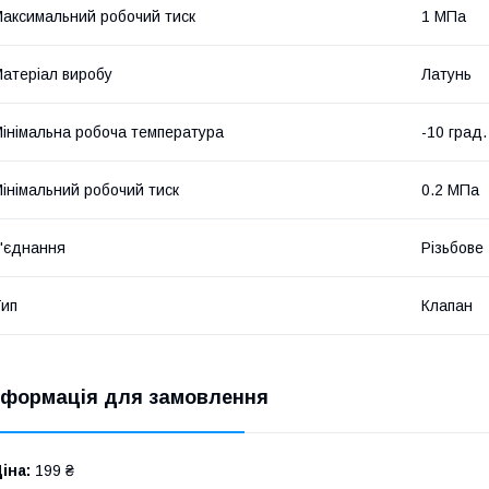
аксимальний робочий тиск
1 МПа
атеріал виробу
Латунь
інімальна робоча температура
-10 град.
інімальний робочий тиск
0.2 МПа
'єднання
Різьбове
ип
Клапан
нформація для замовлення
іна:
199 ₴