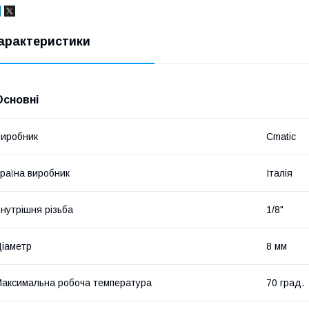
арактеристики
Основні
иробник
Cmatic
раїна виробник
Італія
нутрішня різьба
1/8"
іаметр
8 мм
аксимальна робоча температура
70 град.