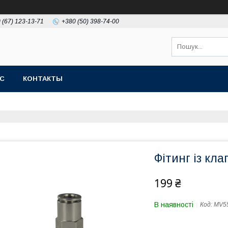
 (67) 123-13-71
+380 (50) 398-74-00
АС
КОНТАКТЫ
Фітинг із кл
199 ₴
В наявності
Код:
MV55