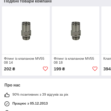
Подібні товари компанії
Фітинг із клапаном MV55
Фітинг із клапаном MV55
Клап
08 14
08 18
202
199
394
₴
₴
Про нас
90% позитивних з 39 відгуків за рік
Працює з 05.12.2013