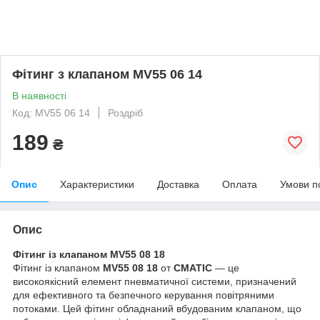
Фітинг з клапаном MV55 06 14
В наявності
Код: MV55 06 14
Роздріб
189
₴
Опис
Характеристики
Доставка
Оплата
Умови п
Опис
Фітинг із клапаном MV55 08 18
Фітинг із клапаном
MV55 08 18
от
CMATIC
— це
високоякісний елемент пневматичної системи, призначений
для ефективного та безпечного керування повітряними
потоками. Цей фітинг обладнаний вбудованим клапаном, що