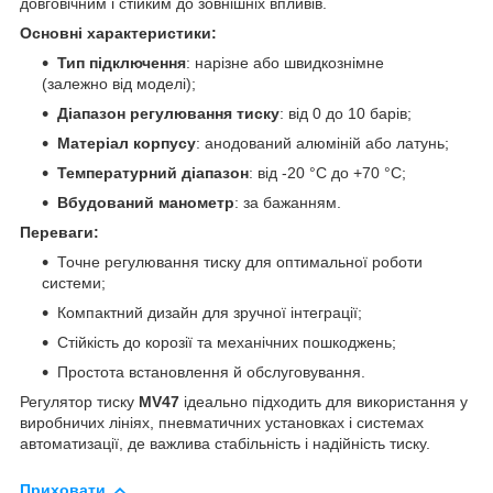
довговічним і стійким до зовнішніх впливів.
Основні характеристики:
Тип підключення
: нарізне або швидкознімне
(залежно від моделі);
Діапазон регулювання тиску
: від 0 до 10 барів;
Матеріал корпусу
: анодований алюміній або латунь;
Температурний діапазон
: від -20 °C до +70 °C;
Вбудований манометр
: за бажанням.
Переваги:
Точне регулювання тиску для оптимальної роботи
системи;
Компактний дизайн для зручної інтеграції;
Стійкість до корозії та механічних пошкоджень;
Простота встановлення й обслуговування.
Регулятор тиску
MV47
ідеально підходить для використання у
виробничих лініях, пневматичних установках і системах
автоматизації, де важлива стабільність і надійність тиску.
Приховати