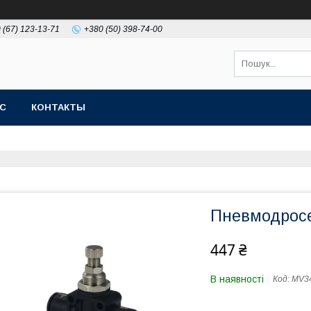
 (67) 123-13-71
+380 (50) 398-74-00
АС
КОНТАКТЫ
Пневмодросе
447 ₴
В наявності
Код:
MV34