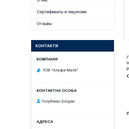
О нас
Сертификаты и лицензии
Отзывы
КОНТАКТИ
п
р
ТОВ "Альфа-Матік"
О
Голубенко Богдан