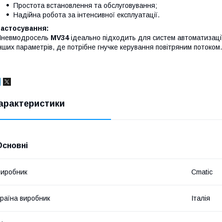
Простота встановлення та обслуговування;
Надійна робота за інтенсивної експлуатації.
Застосування:
Пневмодросель
MV34
ідеально підходить для систем автоматизації
нших параметрів, де потрібне гнучке керування повітряним потоком.
арактеристики
Основні
иробник
Cmatic
раїна виробник
Італія