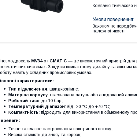
Компанія тимчасово 
Законом не передбач
належної якості
Пневмодросель
MV34
от
CMATIC
— це високоточний пристрій для 
невматичних системах. Завдяки компактному дизайну та якісним м
оботу навіть у складних промислових умовах.
сновні характеристики:
Тип підключення
: швидкознімне;
Матеріал корпусу
: нікельована латунь або анодований алюмі
Робочий тиск
: до 10 бар;
Температурний діапазон
: від -20 °C до +70 °C;
Компактність
: підходить для використання в обмеженому про
Переваги:
Точне та плавне настроювання повітряного потоку;
Висока стійкість до зносу та корозії;