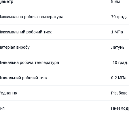
іаметр
8 мм
аксимальна робоча температура
70 град.
аксимальний робочий тиск
1 МПа
атеріал виробу
Латунь
інімальна робоча температура
-10 град.
інімальний робочий тиск
0.2 МПа
'єднання
Різьбове
ип
Пневмод