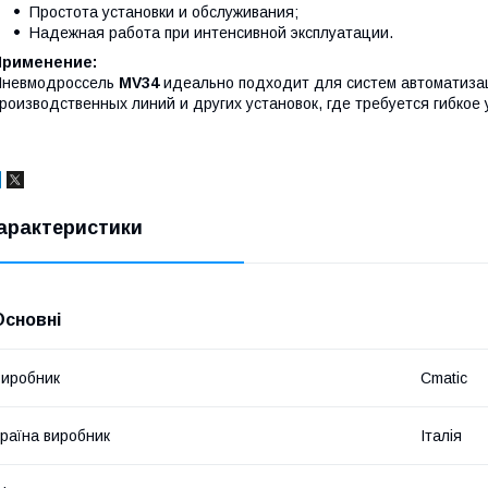
Простота установки и обслуживания;
Надежная работа при интенсивной эксплуатации.
Применение:
Пневмодроссель
MV34
идеально подходит для систем автоматизац
роизводственных линий и других установок, где требуется гибкое
арактеристики
Основні
иробник
Cmatic
раїна виробник
Італія