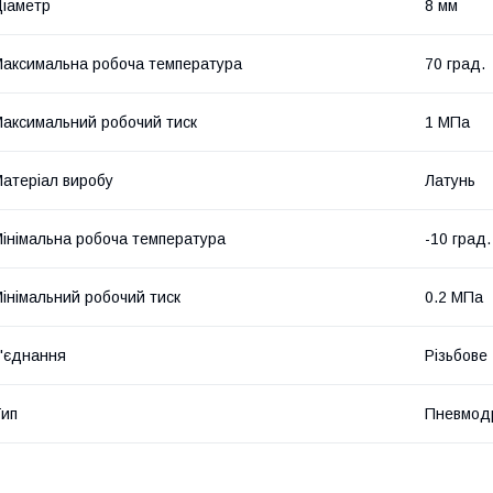
іаметр
8 мм
аксимальна робоча температура
70 град.
аксимальний робочий тиск
1 МПа
атеріал виробу
Латунь
інімальна робоча температура
-10 град.
інімальний робочий тиск
0.2 МПа
'єднання
Різьбове
ип
Пневмод