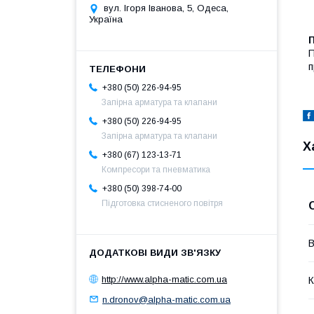
вул. Ігоря Іванова, 5, Одеса,
Україна
п
+380 (50) 226-94-95
Запірна арматура та клапани
+380 (50) 226-94-95
Запірна арматура та клапани
Х
+380 (67) 123-13-71
Компресори та пневматика
+380 (50) 398-74-00
Підготовка стисненого повітря
В
http://www.alpha-matic.com.ua
К
n.dronov@alpha-matic.com.ua