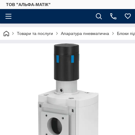
ТОВ "АЛЬФА-МАТІК"
Товари та послуги
Апаратура пневматична
Блоки пі