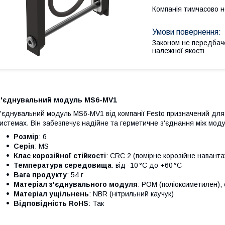
Компанія тимчасово 
Законом не передбач
належної якості
З'єднувальний модуль MS6-MV1
'єднувальний модуль MS6-MV1 від компанії Festo призначений для 
истемах. Він забезпечує надійне та герметичне з'єднання між мод
Розмір
: 6
Серія
: MS
Клас корозійної стійкості
: CRC 2 (помірне корозійне навант
Температура середовища
: від -10 °C до +60 °C
Вага продукту
: 54 г
Матеріал з'єднувального модуля
: POM (поліоксиметилен),
Матеріал ущільнень
: NBR (нітрильний каучук)
Відповідність RoHS
: Так