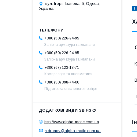
вул. Ігоря Іванова, 5, Одеса,
Україна
Х
+380 (50) 226-94-95
Запірна арматура та клапани
+380 (50) 226-94-95
Запірна арматура та клапани
К
+380 (67) 123-13-71
Компресори та пневматика
В
+380 (50) 398-74-00
Підготовка стисненого повітря
Т
І
http://www.alpha-matic.com.ua
n.dronov@alpha-matic.com.ua