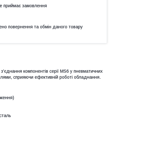
не приймає замовлення
ено повернення та обмін даного товару
з'єднання компонентів серії MS6 у пневматичних
улями, сприяючи ефективній роботі обладнання.
аження)
 сталь