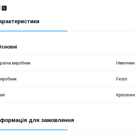
арактеристики
Основні
раїна виробник
Німеччин
иробник
Festo
ип
Кріпленн
нформація для замовлення